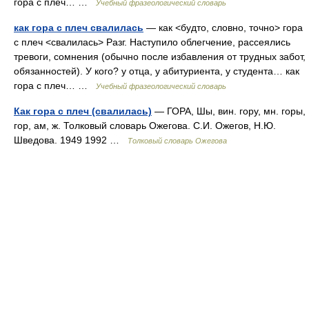
гора с плеч… …
Учебный фразеологический словарь
как гора с плеч свалилась
— как <будто, словно, точно> гора
с плеч <свалилась> Разг. Наступило облегчение, рассеялись
тревоги, сомнения (обычно после избавления от трудных забот,
обязанностей). У кого? у отца, у абитуриента, у студента… как
гора с плеч… …
Учебный фразеологический словарь
Как гора с плеч (свалилась)
— ГОРА, Шы, вин. гору, мн. горы,
гор, ам, ж. Толковый словарь Ожегова. С.И. Ожегов, Н.Ю.
Шведова. 1949 1992 …
Толковый словарь Ожегова