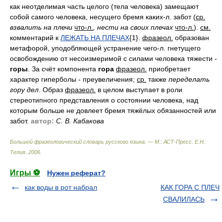
как неотделимая часть целого (тела человека) замещают
собой самого человека, несущего бремя каких-л. забот (
ср.
взвалить на плечи
что-л.
, нести на своих плечах
что-л.
).
см.
комментарий к
ЛЕЖАТЬ НА ПЛЕЧАХ
{1}.
фразеол.
образован
метафорой, уподобляющей устранение чего-л. гнетущего
освобождению от несоизмеримой с силами человека тяжести -
горы
. За счёт компонента
гора
фразеол.
приобретает
характер гиперболы - преувеличения;
ср.
также
переделать
гору дел
. Образ
фразеол.
в целом выступает в роли
стереотипного представления о состоянии человека, над
которым больше не довлеет бремя тяжёлых обязанностей или
забот.
автор:
С. В. Кабакова
Большой фразеологический словарь русского языка. — М.: АСТ-Пресс
.
Е.Н.
Телия
.
2006
.
Игры ⚽
Нужен реферат?
как воды в рот набрал
КАК ГОРА С ПЛЕЧ
СВАЛИЛАСЬ