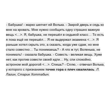
- Бабушка! - жарко шепчет ей Волька. - Закрой дверь и сядь ко
мне на кровать. Мне нужно сообщить одну страшно важную
вещь <…>. Я, бабушка, не перешёл в седьмой класс… То есть
я пока ещё не перешёл… Я не выдержал экзамена <…>. Я
раньше хотел скрыть это, а сказать, когда уже сдам, но мне
стало совестно… Ты понимаешь? - А что ж тут, Воленька, не
понимать! - сказала бабушка. - Совесть - великая вещь. Хуже
нет, как против совести своей идти… Ну, спи спокойно,
астроном мой дорогой <…>. Спишь? - Сплю, - отвечал Волька,
у которого с признанием
точно гора с плеч свалилась
.
Л.
Лагин, Старик Хоттабыч.