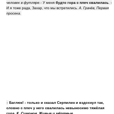
человек в футляре.
- У меня
будто гора с плеч свалилась
. -
И я тоже рада, Захар, что мы встретились.
А. Грачёв, Первая
просека.
-
Баглюк! - только и сказал Серпилин и вздохнул так,
словно с плеч
у него
свалилась
невыносимо тяжёлая
гора
.
К. Симонов, Живые и мёртвые.