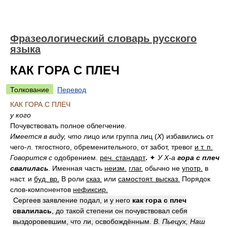
Фразеологический словарь русского
языка
КАК ГОРА С ПЛЕЧ
Толкование
Перевод
КАК ГОРА С ПЛЕЧ
у кого
Почувствовать полное облегчение.
Имеется в виду, что
лицо или группа лиц (
X
) избавились от
чего-л. тягостного, обременительного, от забот, тревог
и т. п.
Говорится с
одобрением.
реч. стандарт
.
✦
У X-а
гора с плеч
свалилась
.
Именная часть
неизм.
глаг.
обычно не
употр.
в
наст. и
буд. вр.
В роли
сказ.
или
самостоят. высказ.
Порядок
слов-компонентов
нефиксир.
Сергеев заявление подал, и у него
как гора с плеч
свалилась
, до такой степени он почувствовал себя
выздоровевшим, что ли, освобождённым.
В. Пьецух, Наш