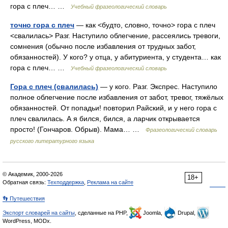
гора с плеч… …
Учебный фразеологический словарь
точно гора с плеч
— как <будто, словно, точно> гора с плеч
<свалилась> Разг. Наступило облегчение, рассеялись тревоги,
сомнения (обычно после избавления от трудных забот,
обязанностей). У кого? у отца, у абитуриента, у студента… как
гора с плеч… …
Учебный фразеологический словарь
Гора с плеч (свалилась)
— у кого. Разг. Экспрес. Наступило
полное облегчение после избавления от забот, тревог, тяжёлых
обязанностей. От попадьи! повторил Райский, и у него гора с
плеч свалилась. А я бился, бился, а ларчик открывается
просто! (Гончаров. Обрыв). Мама… …
Фразеологический словарь
русского литературного языка
© Академик, 2000-2026
18+
Обратная связь:
Техподдержка
,
Реклама на сайте
👣 Путешествия
Экспорт словарей на сайты
, сделанные на PHP,
Joomla,
Drupal,
WordPress, MODx.