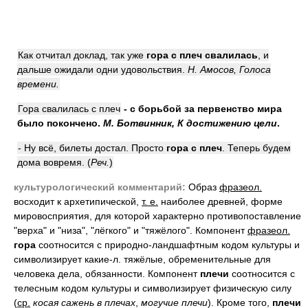
Как отчитал доклад, так уже
гора с плеч свалилась
, и
дальше ожидали одни удовольствия.
Н. Амосов, Голоса
времени.
Гора свалилась с плеч
- с борьбой за первенство мира
было покончено.
М. Ботвинник, К достижению цели
.
- Ну всё, билеты достал. Просто
гора с плеч
. Теперь будем
дома вовремя. (
Реч.
)
культурологический комментарий:
Образ
фразеол.
восходит к архетипической,
т. е.
наиболее древней, форме
мировосприятия, для которой характерно противопоставление
"верха" и "низа", "лёгкого" и "тяжёлого". Компонент
фразеол.
гора
соотносится с природно-ландшафтным кодом культуры и
символизирует какие-л. тяжёлые, обременительные для
человека дела, обязанности. Компонент
плечи
соотносится с
телесным кодом культуры и символизирует физическую силу
(
ср.
косая сажень в плечах
,
могучие плечи
). Кроме того,
плечи